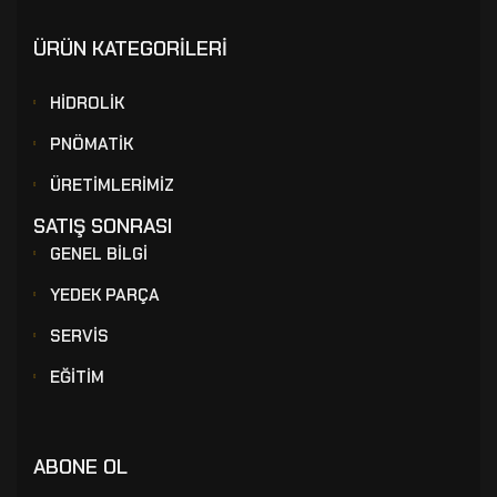
ÜRÜN KATEGORİLERİ
HİDROLİK
PNÖMATİK
ÜRETİMLERİMİZ
SATIŞ SONRASI
GENEL BİLGİ
YEDEK PARÇA
SERVİS
EĞİTİM
ABONE OL