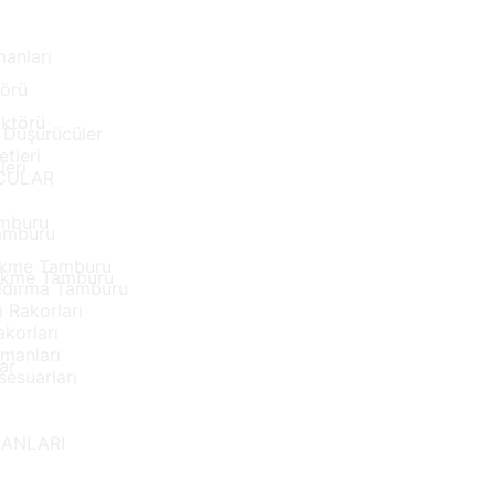
manları
törü
üktörü
/ Düşürücüler
tleri
leri
CULAR
amburu
Tamburu
Çekme Tamburu
Çekme Tamburu
aldırma Tamburu
 Rakorları
korları
manları
ar
esuarları
MANLARI
i