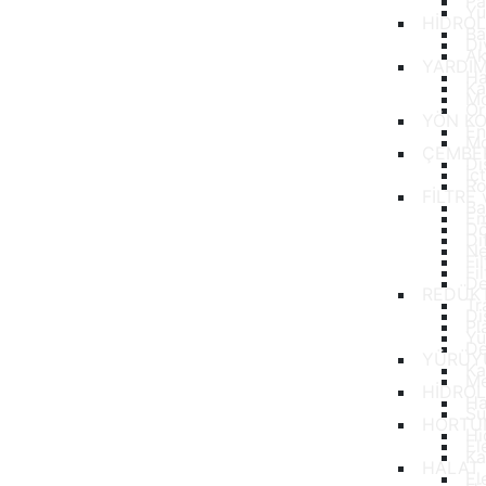
Pa
Yü
HİDROL
Ba
Di
Ak
YARDIM
Ha
Ka
Mo
Or
YÖN KO
En
Mo
ÇEMBER
Dı
İç
Ro
FİLTRE
Ba
Em
Dö
Di
Ne
Fi
Fi
De
REDÜK
Tr
Di
Pl
Yü
De
YÜRÜYÜ
Ka
Me
HİDRO
Ha
Su
HORTU
Hi
El
Ka
HALAT
El