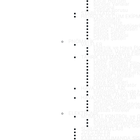
Kılcal Hortum
Küresel Vanalar
Süperpul
Tesisat Borusu
STABİLİZATÖR
HİDROLİK ÖLÇÜM EKİP
Manometre
Termometre
Sıcaklık Transdüser
Basınç Transdüseri
Basınç Şalteri
Denge Terazisi
Seviye Şalteri
PNÖMATİK
VALFLER
Elektrik ve Hava Plo
Mekanik Uyarılı Valf
Yardımcı Devre Elem
TAHRİK ELEMANLARI
Lineer Silindirler
Milsiz (Rodles) Silin
Döner Hareket Elem
Elektro Mekanik Sili
Tutucular (Grippers
Hareket Tablaları
Amörtisörler
Hava Körükleri
Pnömatik Vibratör
HAVA MOTORLARI
Paslanmaz Gövde H
Standart Hava Moto
HAVA HAZIRLAYICILAR
Şartlandırıcılar
Oransal Regülatörle
Basınç Sensörleri ve
Hassas Filtreler
ELEKTRONİK
MOMENT KONTROL ve G
Kırma Bomlu Vinç U
Platfom Güvenlik Si
Teleskobik Vinç Güv
SÜRÜŞ KARTLARI
JOYSTİKLER
SENSÖRLER
KABLOLU KUMANDA SİS