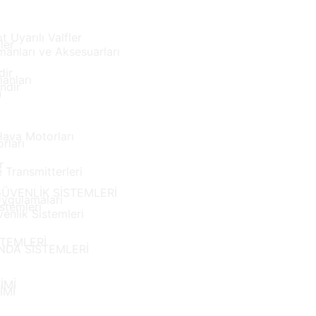
t Uyarılı Valfler
ler
anları ve Aksesuarları
dir
anları
ndir
)
ava Motorları
rları
r
 Transmitterleri
ÜVENLİK SİSTEMLERİ
ygulamaları
stemleri
enlik Sistemleri
TEMLERİ
DA SİSTEMLERİ
İMİ
İMİ