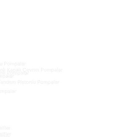
lu Pompalar
lı Kapalı Çevrim Pompalar
nlı Pompalar
mpalar
Tandem Pistonlu Pompalar
ompalar
lfler
lfler