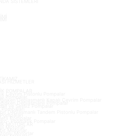
DA SİSTEMLERİ
İMİ
İMİ
TİKAMIZ
ASI HİZMETLER
İK POMPALAR
ık Çevrim Pistonlu Pompalar
şli Pompalar
ğişken Deplasmanlı Kapalı Çevrim Pompalar
ğişken Deplasmanlı Pompalar
dalı ve Sessiz Pompalar
 Pompaları
bit Deplasmanlı Tandem Pistonlu Pompalar
 Pompaları
letli Pompalar
dro- Pnömatik Pompalar
İK MOTORLAR
şli Motorlar
bit Motorlar
stonlu Motorlar