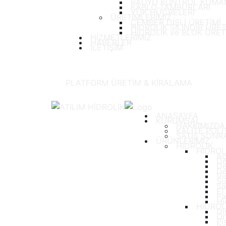
RADYO KONTROL KUMAN
KABLO TAMBURLARI
YÜK HÜCRELERİ
ÜRETİMLERİMİZ
ÇEMBER DİŞLİ ÜRETİMİ
HİDROLİK SİLİNDİR ÜRET
HİDROLİK ve BLOK ÜRET
HİZMETLERİMİZ
HABERLER
İLETİŞİM
PLATFORM ÜRETİM & KİRALAMA
ANASAYFA
KURUMSAL
HAKKIMIZDA
KALİTE POLİ
SATIŞ SONR
ÜRÜNLERİMİZ
HİDROLİK
HİDROL
Aç
Di
De
De
Vi
Su
Sa
El
Pa
Hi
HİDROL
Di
Or
Pi