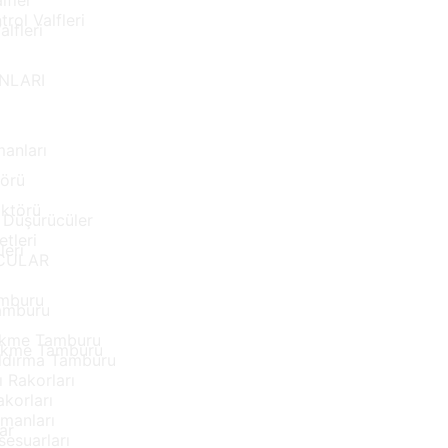
lfler
İ
rol Valfleri
lfleri
i
ANLARI
manları
törü
üktörü
/ Düşürücüler
tleri
leri
CULAR
amburu
Tamburu
Çekme Tamburu
Çekme Tamburu
aldırma Tamburu
 Rakorları
korları
manları
ar
esuarları