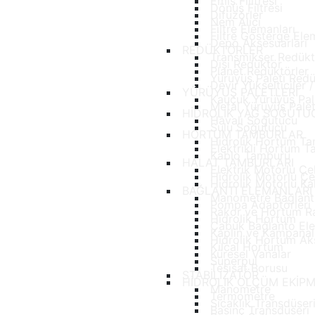
Emiş Filitresi
Dönüş Filtresi
Difüzörler
Nem Alıcı
Filtre Elemanları
Filtre Gösterge Ele
Depo Aksesuarları
REDÜKTÖRLER
Transmikser Redük
Dişi Redüktör
Planet Redüktörler
Yürüyüş Paleti Red
Devir Yükselticiler 
YÜRÜYÜŞ PALETLERİ
Kauçuk Yürüyüş Pale
Metal Yürüyüş Palet
HİDROLİK YAĞ SOĞUTU
Havalı Soğutucu
Sulu Soğutucu
HORTUM TAMBURLAR
Hidrolik Hortum T
Elektrikli Hortum 
Kablo Tamburu
HALAT TAMBURLARI
Elektrik Motorlu 
Hidrolik Motorlu 
Hidrolik Motorlu K
BAĞLANTI ELEMANLARI
Manometre Bağlantı
Pompa Adaptörleri
Rakor ve Hortum Ra
Hidrolik Hortum
Çabuk Bağlanto Ele
Kaplin ve Kampanal
Hidrolik Hortum Aks
Kılcal Hortum
Küresel Vanalar
Süperpul
Tesisat Borusu
STABİLİZATÖR
HİDROLİK ÖLÇÜM EKİP
Manometre
Termometre
Sıcaklık Transdüser
Basınç Transdüseri