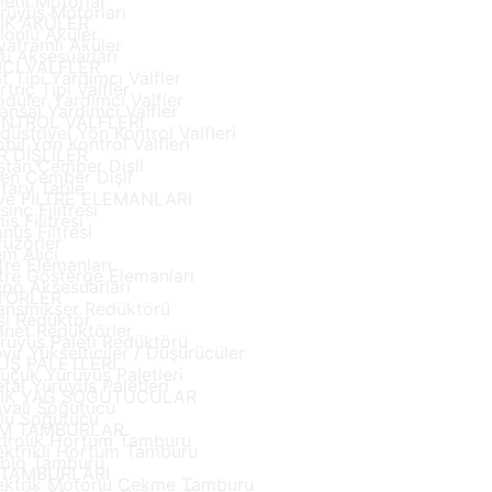
letli Motorlar
rüyüş Motorları
İK AKÜLER
lonlu Aküler
yaframlı Aküler
ü Aksesuarları
CI VALFLER
t Tipi Yardımcı Valfler
rtriç Tipi Valfler
düler Yardımcı Valfler
ansal Yardımcı Valfler
NTROL VALFLERİ
düstriyel Yön Kontrol Valfleri
bil Yön Kontrol Valfleri
 DİŞLİLER
ştan Çember Dişli
ten Çember Dişli
tary Table
 ve FİLTRE ELEMANLARI
sınç Filitresi
iş Filitresi
nüş Filtresi
füzörler
m Alıcı
ltre Elemanları
ltre Gösterge Elemanları
po Aksesuarları
TÖRLER
ansmikser Redüktörü
şi Redüktör
anet Redüktörler
rüyüş Paleti Redüktörü
vir Yükselticiler / Düşürücüler
Ş PALETLERİ
uçuk Yürüyüş Paletleri
tal Yürüyüş Paletleri
LİK YAĞ SOĞUTUCULAR
valı Soğutucu
lu Soğutucu
M TAMBURLAR
drolik Hortum Tamburu
ektrikli Hortum Tamburu
blo Tamburu
 TAMBURLARI
ektrik Motorlu Çekme Tamburu