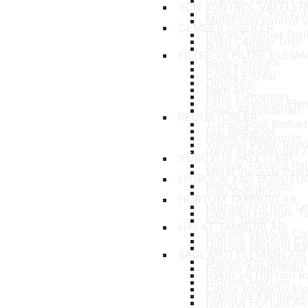
Oransal Yardımcı Va
YÖN KONTROL VALFLER
Endüstriyel Yön Kont
Mobil Yön Kontrol Va
ÇEMBER DİŞLİLER
Dıştan Çember Dişl
İçten Çember Dişli
Rotary Table
FİLTRE ve FİLTRE ELEM
Basınç Filitresi
Emiş Filitresi
Dönüş Filtresi
Difüzörler
Nem Alıcı
Filtre Elemanları
Filtre Gösterge Ele
Depo Aksesuarları
REDÜKTÖRLER
Transmikser Redük
Dişi Redüktör
Planet Redüktörler
Yürüyüş Paleti Red
Devir Yükselticiler 
YÜRÜYÜŞ PALETLERİ
Kauçuk Yürüyüş Pale
Metal Yürüyüş Palet
HİDROLİK YAĞ SOĞUTU
Havalı Soğutucu
Sulu Soğutucu
HORTUM TAMBURLAR
Hidrolik Hortum T
Elektrikli Hortum 
Kablo Tamburu
HALAT TAMBURLARI
Elektrik Motorlu 
Hidrolik Motorlu 
Hidrolik Motorlu K
BAĞLANTI ELEMANLARI
Manometre Bağlantı
Pompa Adaptörleri
Rakor ve Hortum Ra
Hidrolik Hortum
Çabuk Bağlanto Ele
Kaplin ve Kampanal
Hidrolik Hortum Aks