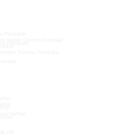
lu Pompalar
lı Kapalı Çevrim Pompalar
nlı Pompalar
mpalar
Tandem Pistonlu Pompalar
ompalar
lfler
lfler
lfler
İ
rol Valfleri
lfleri
i
ANLARI