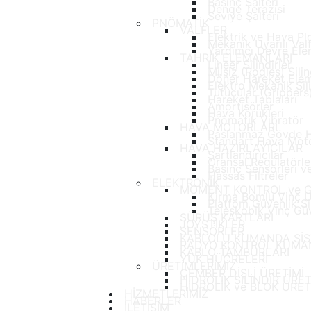
Basınç Şalteri
Denge Terazisi
Seviye Şalteri
PNÖMATİK
VALFLER
Elektrik ve Hava Plo
Mekanik Uyarılı Valf
Yardımcı Devre Elem
TAHRİK ELEMANLARI
Lineer Silindirler
Milsiz (Rodles) Silin
Döner Hareket Elem
Elektro Mekanik Sili
Tutucular (Grippers
Hareket Tablaları
Amörtisörler
Hava Körükleri
Pnömatik Vibratör
HAVA MOTORLARI
Paslanmaz Gövde H
Standart Hava Moto
HAVA HAZIRLAYICILAR
Şartlandırıcılar
Oransal Regülatörle
Basınç Sensörleri ve
Hassas Filtreler
ELEKTRONİK
MOMENT KONTROL ve G
Kırma Bomlu Vinç U
Platfom Güvenlik Si
Teleskobik Vinç Güv
SÜRÜŞ KARTLARI
JOYSTİKLER
SENSÖRLER
KABLOLU KUMANDA SİS
RADYO KONTROL KUMAN
KABLO TAMBURLARI
YÜK HÜCRELERİ
ÜRETİMLERİMİZ
ÇEMBER DİŞLİ ÜRETİMİ
HİDROLİK SİLİNDİR ÜRET
HİDROLİK ve BLOK ÜRET
HİZMETLERİMİZ
HABERLER
İLETİŞİM