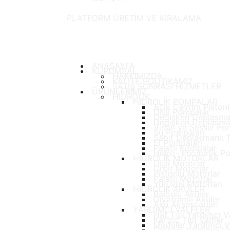
PLATFORM ÜRETİM VE KİRALAMA
ANASAYFA
KURUMSAL
HAKKIMIZDA
KALİTE POLİTİKAMIZ
SATIŞ SONRASI HİZMETLER
ÜRÜNLERİMİZ
HİDROLİK
HİDROLİK POMPALAR
Açık Çevrim Piston
Dişli Pompalar
Değişken Deplasman
Değişken Deplasma
Vidalı ve Sessiz Po
Su Pompaları
Sabit Deplasmanlı 
El Pompaları
Paletli Pompalar
Hidro- Pnömatik P
HİDROLİK MOTORLAR
Dişli Motorlar
Orbit Motorlar
Pistonlu Motorlar
Paletli Motorlar
Yürüyüş Motorları
HİDROLİK AKÜLER
Balonlu Aküler
Diyaframlı Aküler
Akü Aksesuarları
YARDIMCI VALFLER
Hat Tipi Yardımcı Va
Kartriç Tipi Valfler
Modüler Yardımcı Va