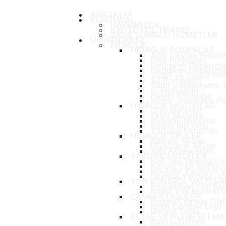
ANASAYFA
KURUMSAL
HAKKIMIZDA
KALİTE POLİTİKAMIZ
SATIŞ SONRASI HİZMETLER
ÜRÜNLERİMİZ
HİDROLİK
HİDROLİK POMPALAR
Açık Çevrim Piston
Dişli Pompalar
Değişken Deplasman
Değişken Deplasma
Vidalı ve Sessiz Po
Su Pompaları
Sabit Deplasmanlı 
El Pompaları
Paletli Pompalar
Hidro- Pnömatik P
HİDROLİK MOTORLAR
Dişli Motorlar
Orbit Motorlar
Pistonlu Motorlar
Paletli Motorlar
Yürüyüş Motorları
HİDROLİK AKÜLER
Balonlu Aküler
Diyaframlı Aküler
Akü Aksesuarları
YARDIMCI VALFLER
Hat Tipi Yardımcı Va
Kartriç Tipi Valfler
Modüler Yardımcı Va
Oransal Yardımcı Va
YÖN KONTROL VALFLER
Endüstriyel Yön Kont
Mobil Yön Kontrol Va
ÇEMBER DİŞLİLER
Dıştan Çember Dişl
İçten Çember Dişli
Rotary Table
FİLTRE ve FİLTRE ELEM
Basınç Filitresi