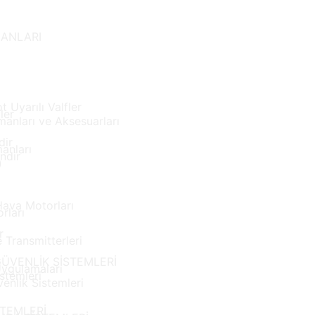
MANLARI
i
t Uyarılı Valfler
ler
anları ve Aksesuarları
dir
anları
ndir
)
ava Motorları
rları
r
 Transmitterleri
ÜVENLİK SİSTEMLERİ
ygulamaları
stemleri
enlik Sistemleri
TEMLERİ