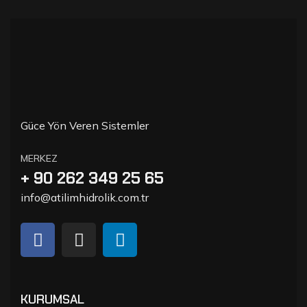
Güce Yön Veren Sistemler
MERKEZ
+ 90 262 349 25 65
info@atilimhidrolik.com.tr
KURUMSAL