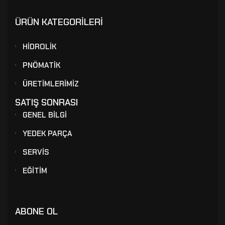
ÜRÜN KATEGORİLERİ
HİDROLİK
PNÖMATİK
ÜRETİMLERİMİZ
SATIŞ SONRASI
GENEL BİLGİ
YEDEK PARÇA
SERVİS
EĞİTİM
ABONE OL