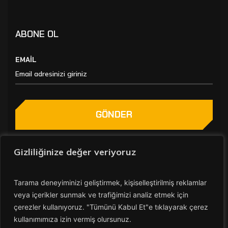
ABONE OL
EMAİL
GÖNDER
Gizliliğinize değer veriyoruz
Tarama deneyiminizi geliştirmek, kişiselleştirilmiş reklamlar
veya içerikler sunmak ve trafiğimizi analiz etmek için
çerezler kullanıyoruz.
"Tümünü Kabul Et"e tıklayarak çerez
ATILIM HİDROLİK PNOMATİK TİC.LTD.ŞTİ
kullanımımıza izin vermiş olursunuz.
© Tüm Hakları Saklıdır 2025