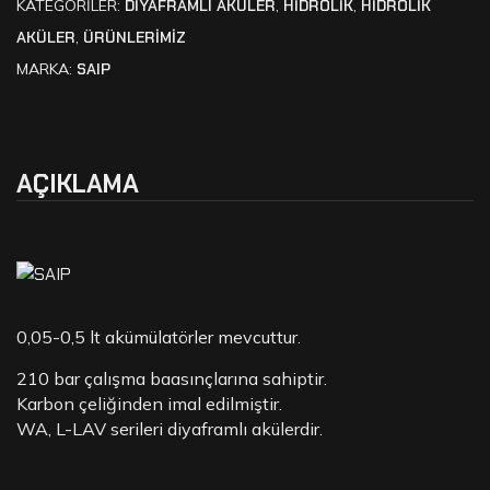
KATEGORILER:
DIYAFRAMLI AKÜLER
,
HİDROLİK
,
HİDROLİK
AKÜLER
,
ÜRÜNLERİMİZ
MARKA:
SAIP
AÇIKLAMA
0,05-0,5 lt akümülatörler mevcuttur.
210 bar çalışma baasınçlarına sahiptir.
Karbon çeliğinden imal edilmiştir.
WA, L-LAV serileri diyaframlı akülerdir.