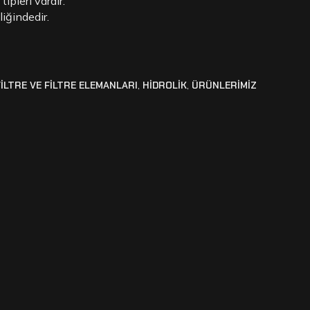
tipleri vardır.
iğindedir.
FİLTRE VE FİLTRE ELEMANLARI
,
HİDROLİK
,
ÜRÜNLERİMİZ