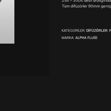
25lt – 300lt debi aralığında 
Tüm difüzörler 90mm genişl
KATEGORILER:
DIFÜZÖRLER
,
MARKA:
ALPHA FLUİD