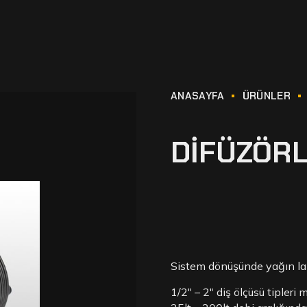
ANASAYFA
ÜRÜNLER
DIFÜZÖR
Sistem dönüşünde yağın lam
1/2″ – 2″ diş ölçüsü tipleri 