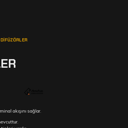
DIFÜZÖRLER
LER
inal akışını sağlar.
mevcuttur.